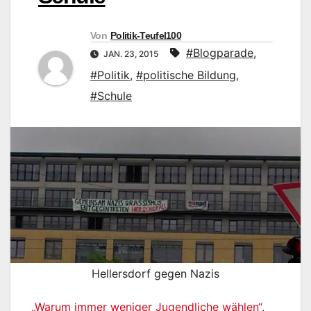
Von
Politik-Teufel100
#Blogparade
,
JAN. 23, 2015
#Politik
,
#politische Bildung
,
#Schule
Hellersdorf gegen Nazis
„Warum immer weniger Jugendliche wählen“
,