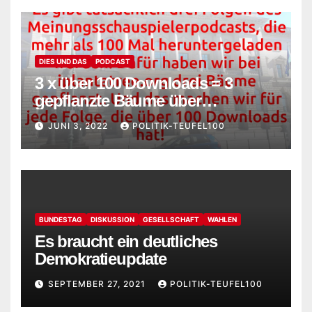
DIES UND DAS
PODCAST
3 x über 100 Downloads = 3
gepflanzte Bäume über
iplantatree.org
JUNI 3, 2022
POLITIK-TEUFEL100
BUNDESTAG
DISKUSSION
GESELLSCHAFT
WAHLEN
Es braucht ein deutliches
Demokratieupdate
SEPTEMBER 27, 2021
POLITIK-TEUFEL100