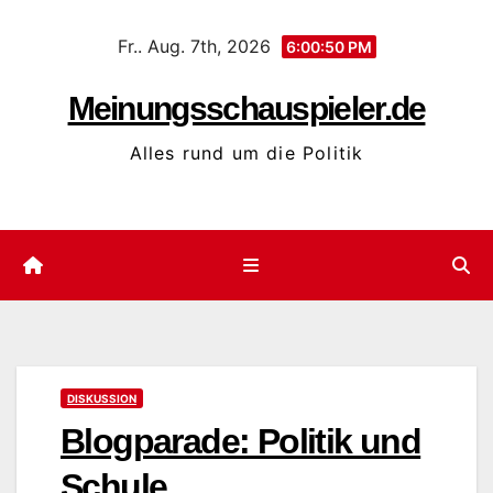
Zum
Fr.. Aug. 7th, 2026
Inhalt
6:00:51 PM
springen
Meinungsschauspieler.de
Alles rund um die Politik
DISKUSSION
Blogparade: Politik und
Schule