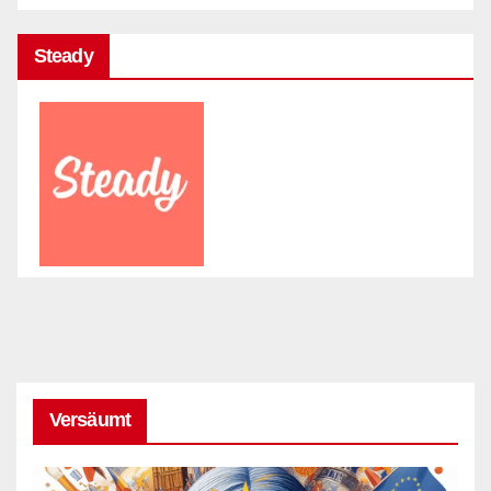
Steady
Versäumt