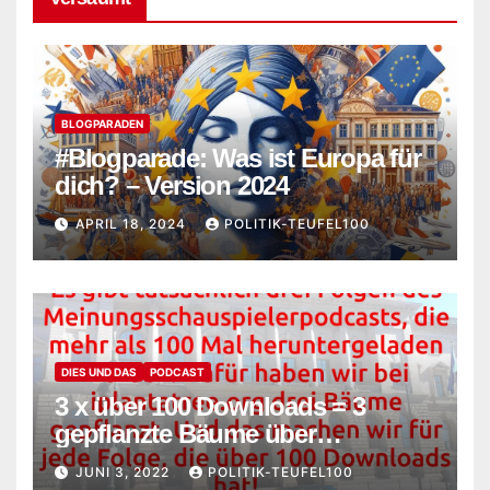
BLOGPARADEN
#Blogparade: Was ist Europa für
dich? – Version 2024
APRIL 18, 2024
POLITIK-TEUFEL100
DIES UND DAS
PODCAST
3 x über 100 Downloads = 3
gepflanzte Bäume über
iplantatree.org
JUNI 3, 2022
POLITIK-TEUFEL100