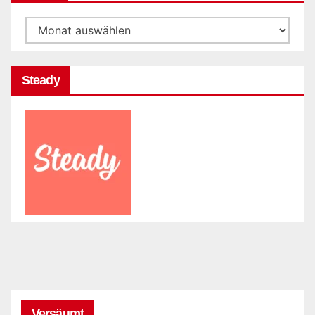
Archiv
Steady
Versäumt