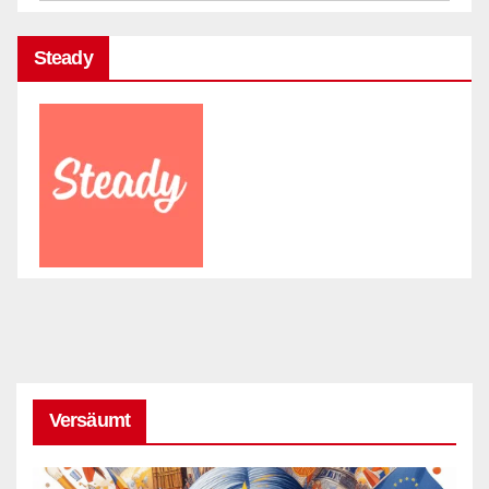
Steady
Versäumt